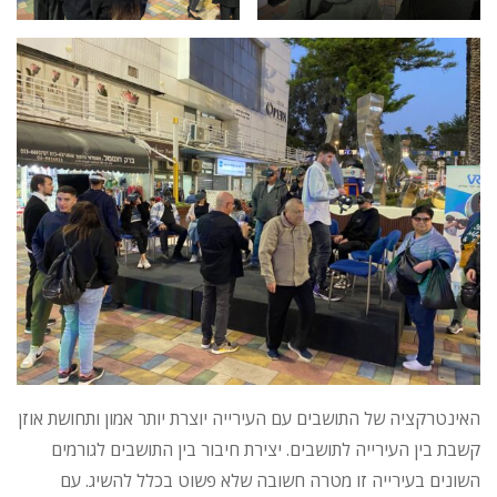
האינטרקציה של התושבים עם העירייה יוצרת יותר אמון ותחושת אוזן
קשבת בין העירייה לתושבים. יצירת חיבור בין התושבים לגורמים
השונים בעירייה זו מטרה חשובה שלא פשוט בכלל להשיג. עם