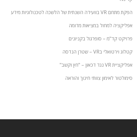
הפקת מתחם VR בוועידה השנתית של הלשכה לטכנולוגיות מידע
אפליקציה למחול במציאות מדומה
פרויקט קד"מ – סופרגול בקניונים
קטלוג וירטואלי בVR – שטרן הנדסה
אפליקציית VR נגד דכאון – "חץ וקשב"
סימולטור לאימון צוותי חינוך והוראה