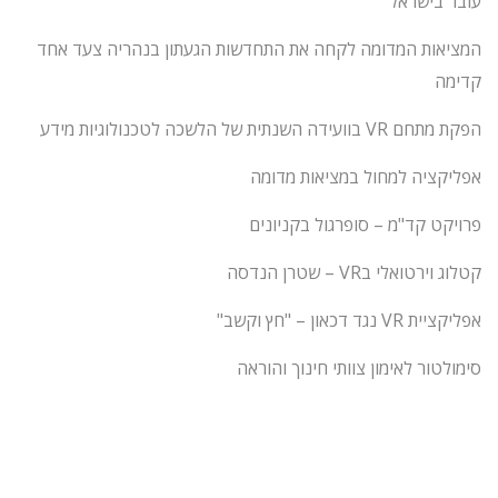
עובר בישראל
המציאות המדומה לקחה את התחדשות הגעתון בנהריה צעד אחד
קדימה
הפקת מתחם VR בוועידה השנתית של הלשכה לטכנולוגיות מידע
אפליקציה למחול במציאות מדומה
פרויקט קד"מ – סופרגול בקניונים
קטלוג וירטואלי בVR – שטרן הנדסה
אפליקציית VR נגד דכאון – "חץ וקשב"
סימולטור לאימון צוותי חינוך והוראה