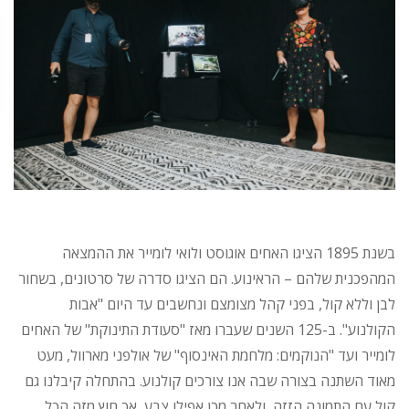
בשנת 1895 הציגו האחים אוגוסט ולואי לומייר את ההמצאה
המהפכנית שלהם – הראינוע. הם הציגו סדרה של סרטונים, בשחור
לבן וללא קול, בפני קהל מצומצם ונחשבים עד היום "אבות
הקולנוע". ב-125 השנים שעברו מאז "סעודת התינוקת" של האחים
לומייר ועד "הנוקמים: מלחמת האינסוף" של אולפני מארוול, מעט
מאוד השתנה בצורה שבה אנו צורכים קולנוע. בהתחלה קיבלנו גם
קול עם התמונה הזזה, ולאחר מכן אפילו צבע, אך חוץ מזה הכל