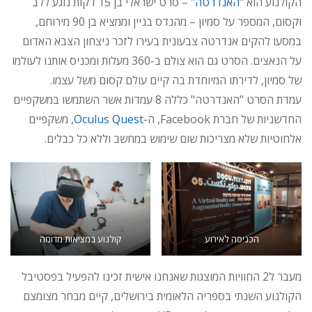
הקולנוע הוא "
האנדרטה
" – סרט ישראלי בן 15 דקות נוגע ללב
וקסום, המספר על סמיון – מהנדס בניין וממציא בן 90 מירוחם,
במסעו להקים אנדרטה צבעונית בעירו לזכר ניצחון הצבא האדום
על הנאצים. הסרט גם הוא צולם ב-360 מעלות ומכניס אותנו לעולמו
של סמיון, לדירתו המיוחדת בה קיים עולם קסום משל עצמו.
עמדת הסרט "האנדרטה" כללה 8 עמדות אשר השתמשו במשקפיים
החדשניות של חברת Facebook, ה
-Oculus Quest
, משקפיים
אלחוטיות שלא מצריכות שום שימוש במחשב וללא כל כבלים.
הכניסה לאירוע
קולנוע במציאות מדומה
מעבר ל2 החוויות המוצגות שאנחנו אישית זכינו להפעיל בפסטיבל
הקולנוע השנתי בספריה הלאומית בירושלים, קיים מבחר מצומצם