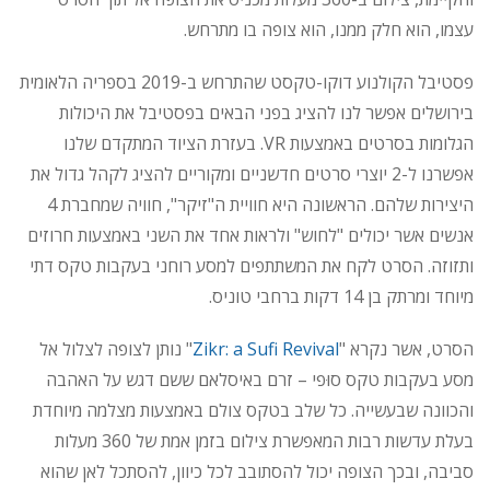
עצמו, הוא חלק ממנו, הוא צופה בו מתרחש.
פסטיבל הקולנוע דוקו-טקסט שהתרחש ב-2019 בספריה הלאומית
בירושלים אפשר לנו להציג בפני הבאים בפסטיבל את היכולות
הגלומות בסרטים באמצעות VR. בעזרת הציוד המתקדם שלנו
אפשרנו ל-2 יוצרי סרטים חדשניים ומקוריים להציג לקהל גדול את
היצירות שלהם. הראשונה היא חוויית ה"זיקר", חוויה שמחברת 4
אנשים אשר יכולים "לחוש" ולראות אחד את השני באמצעות חרוזים
ותזוזה. הסרט לקח את המשתתפים למסע רוחני בעקבות טקס דתי
מיוחד ומרתק בן 14 דקות ברחבי טוניס.
הסרט, אשר נקרא "
Zikr: a Sufi Revival
" נותן לצופה לצלול אל
מסע בעקבות טקס סוּפי – זרם באיסלאם ששם דגש על האהבה
והכוונה שבעשייה. כל שלב בטקס צולם באמצעות מצלמה מיוחדת
בעלת עדשות רבות המאפשרת צילום בזמן אמת של 360 מעלות
סביבה, ובכך הצופה יכול להסתובב לכל כיוון, להסתכל לאן שהוא