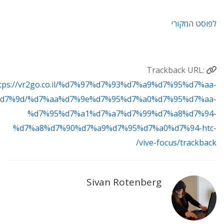
לפוסט המקורי
Trackback URL:
tps://vr2go.co.il/%d7%97%d7%93%d7%a9%d7%95%d7%aa-
d7%9d/%d7%aa%d7%9e%d7%95%d7%a0%d7%95%d7%aa-
%d7%95%d7%a1%d7%a7%d7%99%d7%a8%d7%94-
%d7%a8%d7%90%d7%a9%d7%95%d7%a0%d7%94-htc-
vive-focus/trackback/
Sivan Rotenberg