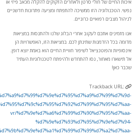
איכות החיים של חולי סרטן ולאחרים הזקוקים להקלה מכאב פיזי או
נפשי. הטכנולוגיה הזו ממשיכה להתפתח ומציעה פתרונות חדשניים
לניהול מצבים רפואיים כרוניים.
אנו מזמינים אתכם לעקוב אחרי הבלוג שלנו ולהתנסות במציאות
מדומה בכל הזדמנות שתינתן לכם. במציאות הזו, האפשרויות הן
אינסופיות והפוטנציאל לשיפור חוויית החיים הוא באמת יוצא דופן.
אל תישארו מאחור, נסו להתחדש ולהיפתח לטכנולוגיות העתיד
שכבר כאן!
Trackback URL:
o.il/%d7%a9%d7%99%d7%9e%d7%95%d7%a9%d7%99%d7%9d-
%d7%95%d7%9c%d7%95%d7%92%d7%99%d7%95%d7%aa-
vr/%d7%9e%d7%a6%d7%99%d7%90%d7%95%d7%aa-
%d7%9e%d7%93%d7%95%d7%9e%d7%94-
%d7%9b%d7%9e%d7%a1%d7%99%d7%99%d7%a2%d7%aa-