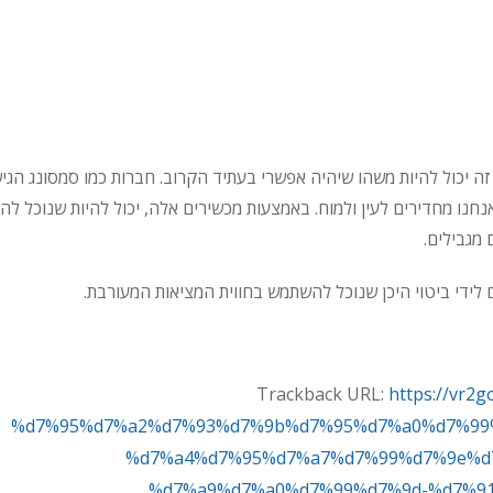
זה יכול להיות משהו שיהיה אפשרי בעתיד הקרוב. חברות כמו סמסונג הגיש
נו מחדירים לעין ולמוח. באמצעות מכשירים אלה, יכול להיות שנוכל להנ
מגבילים.
לידי ביטוי היכן שנוכל להשתמש בחווית המציאות המעורבת.
https://vr
%d7%95%d7%a2%d7%93%d7%9b%d7%95%d7%a0%d7%99
%d7%a4%d7%95%d7%a7%d7%99%d7%9e%d7
%d7%a9%d7%a0%d7%99%d7%9d-%d7%9