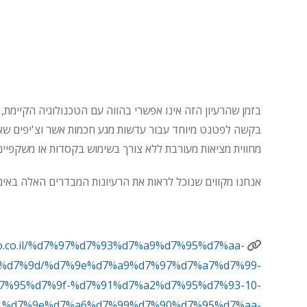
בזמן שהרעיון הזה אינו אפשרי בהווה עם הטכנולוגיה הקיימת, 
בקשה לפטנט מיוחד עבור עדשות מגע חכמות אשר וצ'יפים שאנח
מחווית מציאות מעורבת ללא צורך בשימוש בקסדות או משקפיים 
אנחנו מקווים שנוכל לראות את הרעיונות המבדרים האלה באים 
2go.co.il/%d7%97%d7%93%d7%a9%d7%95%d7%aa-
Trackback URL:
%d7%9d/%d7%9e%d7%a9%d7%97%d7%a7%d7%99-
%95%d7%9f-%d7%91%d7%a2%d7%95%d7%93-10-
1%d7%9e%d7%a6%d7%99%d7%90%d7%95%d7%aa-